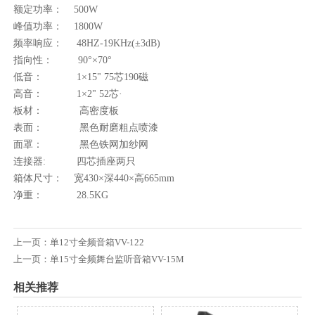
额定功率： 500W
峰值功率： 1800W
频率响应： 48HZ-19KHz(±3dB)
指向性： 90°×70°
低音： 1×15" 75芯190磁
高音： 1×2" 52芯·
板材： 高密度板
表面： 黑色耐磨粗点喷漆
面罩： 黑色铁网加纱网
连接器: 四芯插座两只
箱体尺寸： 宽430×深440×高665mm
净重： 28.5KG
上一页：
单12寸全频音箱VV-122
上一页：
单15寸全频舞台监听音箱VV-15M
相关推荐