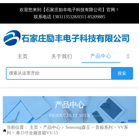
欢迎您来到【石家庄励丰电子科技有限公司】官网！
联系电话:13831135328/0311-85209885
产品中心
主页
关于我们

搜索
产品中心
—— PRODUCTS CENTER ——
当前位置：
主页
>
产品中心
>
Senwong森王
>
音箱系列
>
VV系

列
>
单15寸全频音箱VV-15