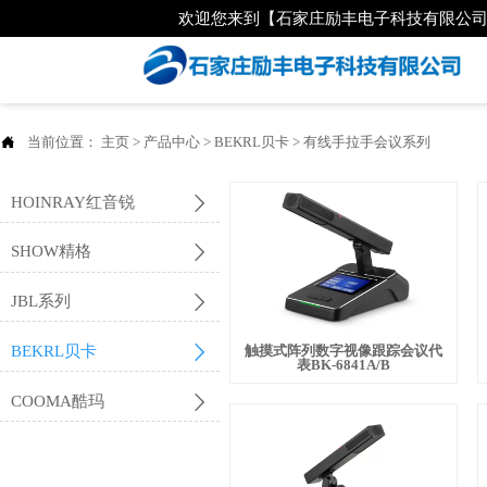
欢迎您来到【石家庄励丰电子科技有限公

当前位置：
主页
>
产品中心
>
BEKRL贝卡
>
有线手拉手会议系列

HOINRAY红音锐

SHOW精格

JBL系列

BEKRL贝卡
触摸式阵列数字视像跟踪会议代
表BK-6841A/B

COOMA酷玛