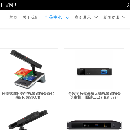
司】官网！
联
主页
关于我们
案例展示
新闻资讯
产品中心



触摸式阵列数字视像跟踪会议代
全数字触摸高清无缝视像跟踪会
表BK-6839A/B
议主机（四进二出）BK-6834