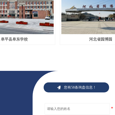
阜平县阜东学校
河北省园博园

您有58条询盘信息！