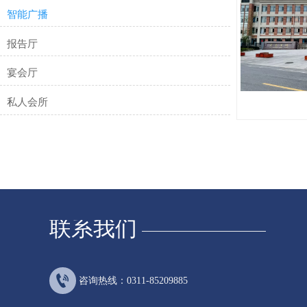
智能广播
报告厅
宴会厅
私人会所
联系我们

咨询热线：0311-85209885