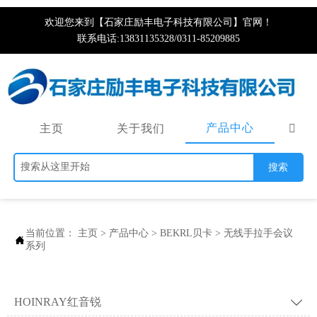
欢迎您来到【石家庄励丰电子科技有限公司】官网！
联系电话:13831135328/0311-85209885
产品中心
主页
关于我们

搜索
当前位置：
主页
>
产品中心
>
BEKRL贝卡
>
无线手拉手会议

系列
HOINRAY红音锐
