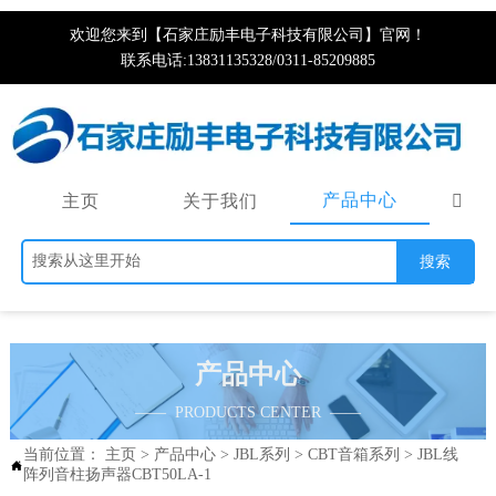
欢迎您来到【石家庄励丰电子科技有限公司】官网！
联系电话:13831135328/0311-85209885
产品中心
主页
关于我们

搜索
产品中心
—— PRODUCTS CENTER ——
当前位置：
主页
>
产品中心
>
JBL系列
>
CBT音箱系列
>
JBL线

阵列音柱扬声器CBT50LA-1