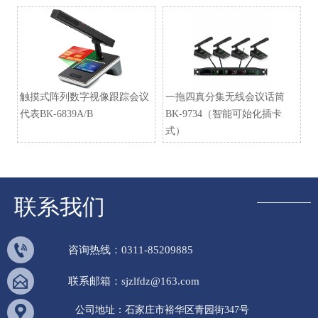
触摸式阵列数字视像跟踪会议
一拖四真分集无线会议话筒
代表BK-6839A/B
BK-9734（智能可始化插卡
式）
联系我们

咨询热线：0311-85209885

联系邮箱：sjzlfdz@163.com

公司地址：石家庄市裕华区青园街347号