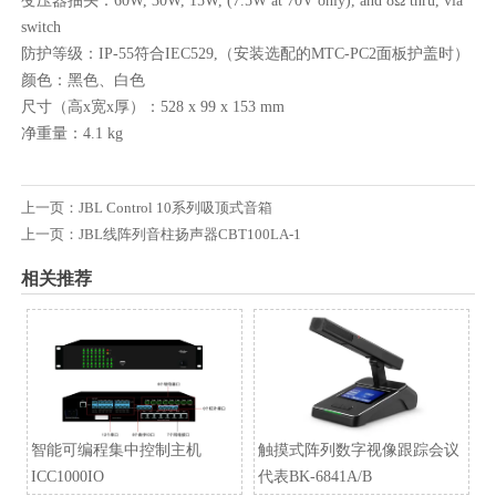
变压器抽头：60W, 30W, 15W, (7.5W at 70V only), and 8Ω thru, via
switch
防护等级：IP-55符合IEC529,（安装选配的MTC-PC2面板护盖时）
颜色：黑色、白色
尺寸（高x宽x厚）：528 x 99 x 153 mm
净重量：4.1 kg
上一页：
JBL Control 10系列吸顶式音箱
上一页：
JBL线阵列音柱扬声器CBT100LA-1
相关推荐
智能可编程集中控制主机
触摸式阵列数字视像跟踪会议
ICC1000IO
代表BK-6841A/B