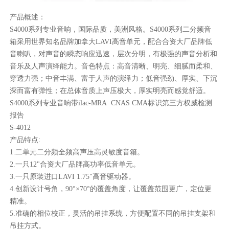
产品概述：
S4000系列专业音响，国际品质，美洲风格。S4000系列二分频音
箱采用世界知名品牌加拿大LAVI高音单元，配合合资大厂品牌低
音喇叭，对声音的瞬态响应迅速，层次分明，有极强的声音分析和
音乐及人声演绎能力。音色特点：高音清晰、明亮、细腻而柔和、
穿透力强；中音丰满、富于人声的演绎力；低音强劲、厚实、下沉
深而富有弹性；在总体音质上声压极大，厚实明亮而感觉舒适。
S4000系列专业音响带ilac-MRA CNAS CMA标识第三方权威检测
报告
S-4012
产品特点:
1.二单元二分频全频高声压高灵敏度音箱。
2.一只12"合资大厂品牌高功率低音单元。
3.一只原装进口LAVI 1.75"高音驱动器。
4.创新设计号角，90°×70°的覆盖角度，让覆盖范围更广，定位更
精准。
5.准确的相位校正，灵活的吊挂系统，方便配置不同的吊挂支架和
吊挂方式。