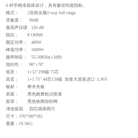
6.科学精准箱体设计，具有极佳性能指标。
模式： 2音路全频2-way full range
灵敏度： 99dB
最高声压级 126 dB
阻抗： 8 OHMS
额定功率： 400W
峰值功率： 1600W
频率响应： 55-20KHz(±3dB)
指向性： 90°×70°
低音： 1×12''190磁 75芯
高音： 1×1.75'' 44芯120磁 加拿大原装进口 LAVI
板材： 桦木夹板
表面： 黑色耐磨粗点喷漆
面罩： 黑色铁网加纱网
净连接器: 四芯插座两只
尺寸：376*390*582
重量：19.5KG