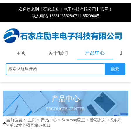
欢迎您来到【石家庄励丰电子科技有限公司】官网！
联系电话:13831135328/0311-85209885
产品中心
主页
关于我们

搜索
产品中心
—— PRODUCTS CENTER ——
当前位置：
主页
>
产品中心
>
Senwong森王
>
音箱系列
>
S系列

>
单12寸全频音箱S-4012